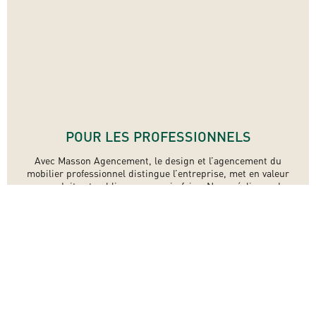
POUR LES PROFESSIONNELS
Avec Masson Agencement, le design et l’agencement du
mobilier professionnel distingue l’entreprise, met en valeur
ses produits et sublime ses savoir-faire. Nous réalisons des
projets, soit uniques et sur-mesure, soit en série.
DÉCOUVRIR